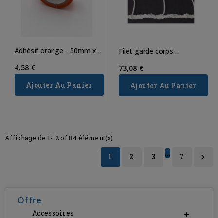
Adhésif orange - 50mm x
Filet garde corps
33m
polyamide
4,58 €
73,08 €
Ajouter Au Panier
Ajouter Au Panier
Affichage de 1-12 of 84 élément(s)
…
1
2
3
7

Offre
Accessoires
