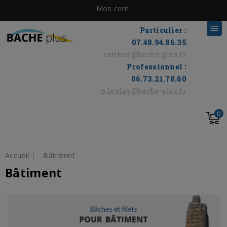
Mon compte

Particulier :
07.48.94.86.35
contact@bache-plus.fr
Professionnel :
06.73.21.78.60
p.leplay@bache-plus.fr
0
Accueil
Bâtiment
Bâtiment