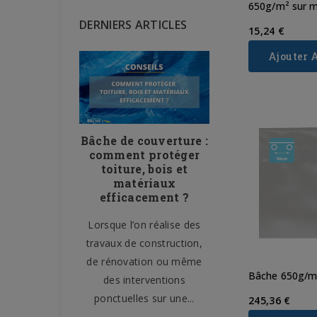
650g/m² sur 
DERNIERS ARTICLES
15,24 €
Ajouter 
 le filet
Bâche de couverture :
Bâche de pro
ière de
comment protéger
– 10 usa
r : un
toiture, bois et
domestiques
le sur les
matériaux
tout prot
nstruction
efficacement ?
facileme
 la sécurité,
Lorsque l’on réalise des
La bâche de prote
et la gestion
travaux de construction,
l’un des accesso
 sont des
de rénovation ou même
plus polyvalent
Bâche 650g/m²
ignalisation,
des interventions
maison. Souvent 
.
ponctuelles sur une...
aux chantiers 
245,36 €