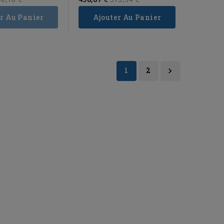
Read more
ice
price
r Au Panier
Ajouter Au Panier
1
2
