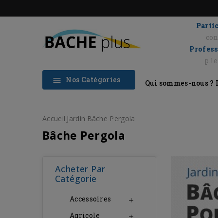
Partic
con
Profess
p.l
Nos Catégories

Qui sommes-nous ?
Accueil
Jardin
Bâche Pergola
Bâche Pergola
Acheter Par
Catégorie
Accessoires

Agricole
