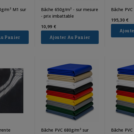
0g/m² M1 sur
Bâche 650g/m² - sur mesure
Bâche PVC
- prix imbattable
195,30 €
10,99 €
Ajoute
Au Panier
Ajouter Au Panier
rente
Bâche PVC 680g/m² sur
Bâche PVC 