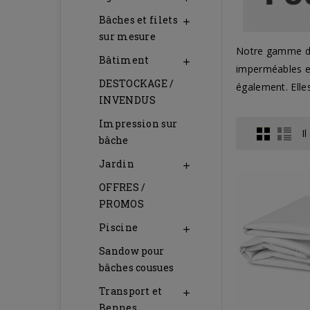
Bâches et filets

sur mesure
Notre gamme de 
Bâtiment

imperméables et
DESTOCKAGE /
également. Elles
INVENDUS
Impression sur
I
bâche
Jardin

OFFRES /
PROMOS
Piscine

Sandow pour
bâches cousues
Transport et

Bennes