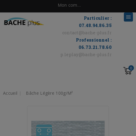
Mon compte

Particulier :
07.48.94.86.35
contact@bache-plus.fr
Professionnel :
06.73.21.78.60
p.leplay@bache-plus.fr
0
Accueil
Bâche Légère 100g/m²