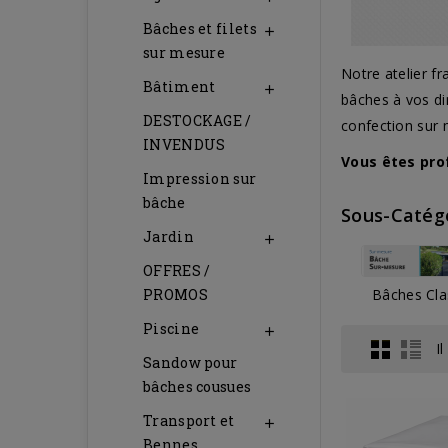
Bâches et filets

sur mesure
Notre atelier f
Bâtiment

bâches à vos di
DESTOCKAGE /
confection sur
INVENDUS
Vous êtes pro
Impression sur
bâche
Sous-Catég
Jardin

OFFRES /
Bâches Clas
PROMOS
Piscine

I
Sandow pour
bâches cousues
Transport et

Bennes