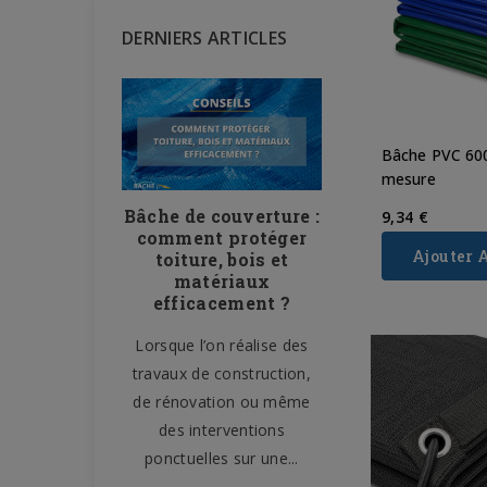
DERNIERS ARTICLES
Bâche PVC 60
mesure
 le filet
Bâche de couverture :
Bâche de pro
9,34 €
ière de
comment protéger
– 10 usa
Ajouter 
r : un
toiture, bois et
domestiques
le sur les
matériaux
tout prot
nstruction
efficacement ?
facileme
 la sécurité,
Lorsque l’on réalise des
La bâche de prote
et la gestion
travaux de construction,
l’un des accesso
 sont des
de rénovation ou même
plus polyvalent
ignalisation,
des interventions
maison. Souvent 
.
ponctuelles sur une...
aux chantiers 