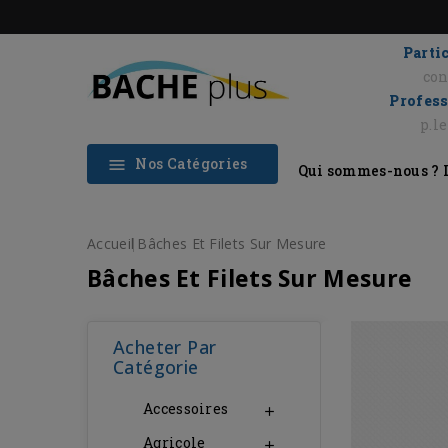
Partic
con
Profess
p.l
Nos Catégories

Qui sommes-nous ?
Accueil
Bâches Et Filets Sur Mesure
Bâches Et Filets Sur Mesure
Acheter Par
Catégorie
Accessoires

Agricole
