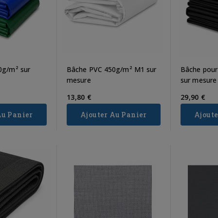
0g/m² sur
Bâche PVC 450g/m² M1 sur
Bâche pour
mesure
sur mesure
tection
7 configurations
Filet de remorq
13,80 €
29,90 €
ges
pour transformer
sécurité, dimen
Au Panier
Ajouter Au Panier
Ajoute
 pour
votre terrasse en
et le meilleur ra
éger
refuge frais
qualité/pri
nt
L’été, profiter de sa
Transporter des mat
ction est
terrasse peut vite devenir
dans une remorque
ires les
inconfortable sous un
sembler simple, 
s de la
soleil trop intense. Installer
garantir la sécurité 
associée
un voile...
stabilité du...
ou...
Read more
Read more