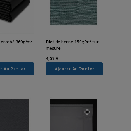
 enrobé 360g/m²
Filet de benne 150g/m² sur-
mesure
ue :
Toile de paillage :
Installer un file
4,57 €
sions
stop aux mauvaises
brise vue : intimit
r Au Panier
Ajouter Au Panier
pport
herbes sans produits
design et budget (
x
chimiques
modèles qui se
vendent le plus)
ériaux
Entretenir un jardin ou un
Dans un jardin, sur u
 peut
potager peut rapidement
terrasse ou un balcon
mais
devenir laborieux, surtout
préserver son intimité 
et la
lorsqu’il s’agit de lutter
devenu un enjeu majeu
contre les...
Les voisins,...
Read more