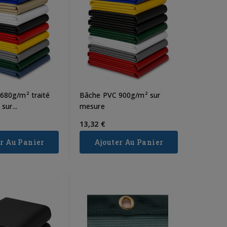
680g/m² traité
Bâche PVC 900g/m² sur
sur...
mesure
13,32 €
r Au Panier
Ajouter Au Panier