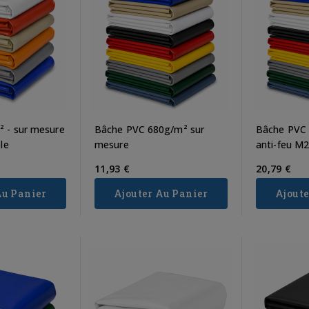
 - sur mesure
Bâche PVC 680g/m² sur
Bâche PVC 
le
mesure
anti-feu M2 
11,93 €
20,79 €
Au Panier
Ajouter Au Panier
Ajoute