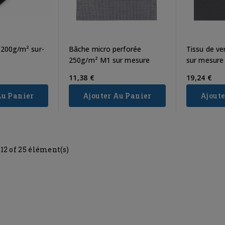
e
 200g/m² sur-
Bâche micro perforée
Tissu de v
250g/m² M1 sur mesure
sur mesure
11,38 €
19,24 €
Au Panier
Ajouter Au Panier
Ajoute
-12 of 25 élément(s)