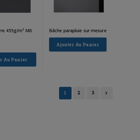
Read more
erre 455g/m² M0
Bâche parapluie sur mesure
Ajouter Au Panier
r Au Panier
1
2
3
