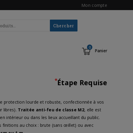
Mon compte
Chercher
0
Panier
*
Étape Requise
e protection lourde et robuste, confectionnée à vos
 libres).
Traitée anti-feu de classe M2
, elle est
intérieur ou dans les lieux accueillant du public.
finitions au choix : brute (sans œillet) ou avec
0 cm ou 1 m
.