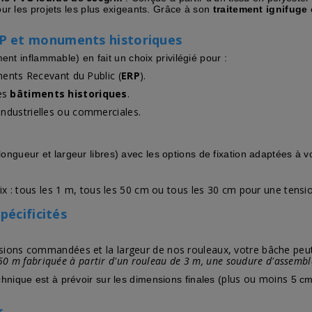
pour les projets les plus exigeants. Grâce à son
traitement ignifuge 
P et monuments historiques
ment inflammable) en fait un choix privilégié pour :
ements Recevant du Public (
ERP
).
les
bâtiments historiques
.
industrielles ou commerciales.
ngueur et largeur libres) avec les options de fixation adaptées à vo
ix : tous les 1 m, tous les 50 cm ou tous les 30 cm pour une tensi
pécificités
sions commandées et la largeur de nos rouleaux, votre bâche peu
50 m fabriquée à partir d'un rouleau de 3 m, une soudure d'assembla
plus ou moins
nique est à prévoir sur les dimensions finales (
5 cm 