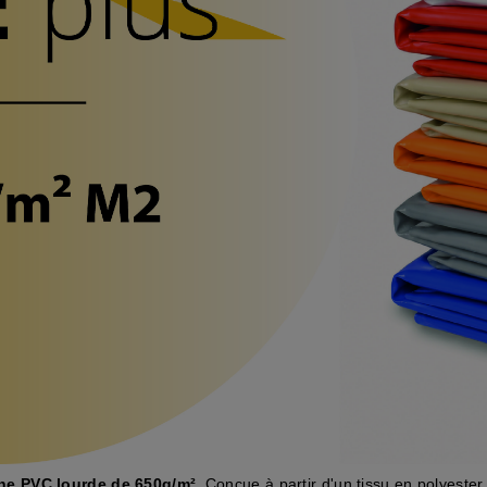
he PVC lourde de 650g/m²
. Conçue à partir d'un tissu en polyest