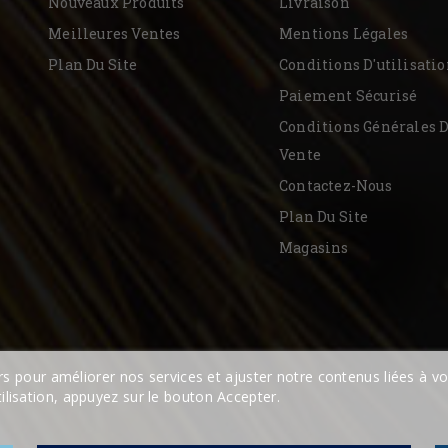
Nouveaux Produits
Livraison
Meilleures Ventes
Mentions Légales
Plan Du Site
Conditions D'utilisati
Paiement Sécurisé
Conditions Générales 
Vente
Contactez-Nous
Plan Du Site
Magasins
ers pour améliorer nos services et ajuster notre contenus liées à 
lisation, appuyez sur le bouton Accepter.