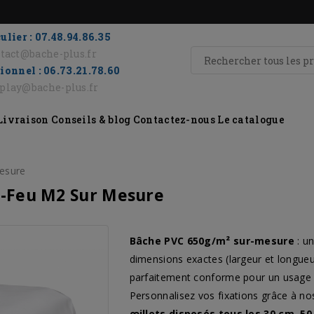
ulier : 07.48.94.86.35
tact@bache-plus.fr
ionnel : 06.73.21.78.60
eplay@bache-plus.fr
Livraison
Conseils & blog
Contactez-nous
Le catalogue
esure
i-Feu M2 Sur Mesure
Bâche PVC 650g/m² sur-mesure
: un
dimensions exactes (largeur et longueur
parfaitement conforme pour un usage en 
Personnalisez vos fixations grâce à nos 
œillets disposés tous les 30 cm, 5