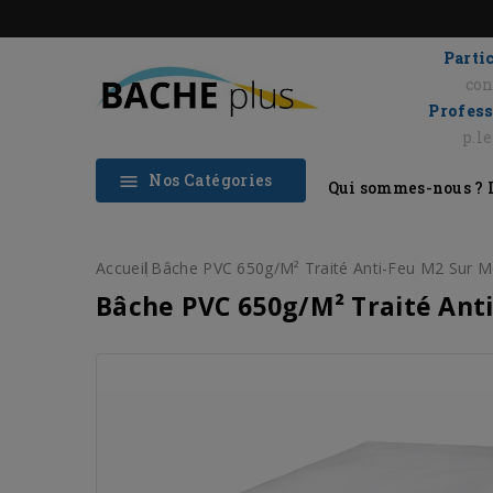
Partic
con
Profess
p.l
Nos Catégories

Qui sommes-nous ?
Accueil
Bâche PVC 650g/m² Traité Anti-Feu M2 Sur M
Bâche PVC 650g/m² Traité Ant