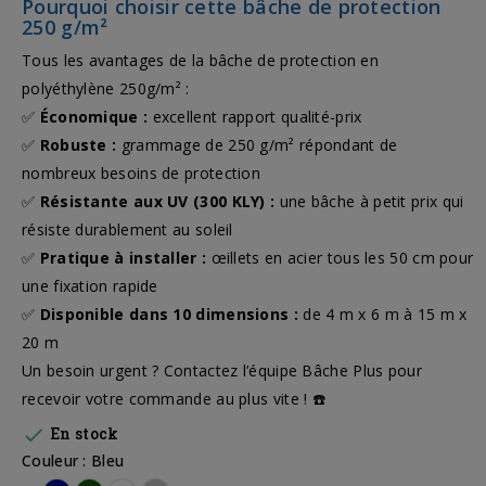
Pourquoi choisir cette bâche de protection
250 g/m²
Tous les avantages de la bâche de protection en
polyéthylène 250g/m² :
✅
Économique :
excellent rapport qualité-prix
✅
Robuste :
grammage de 250 g/m² répondant de
nombreux besoins de protection
✅
Résistante aux UV (300 KLY) :
une bâche à petit prix qui
résiste durablement au soleil
✅
Pratique à installer :
œillets en acier tous les 50 cm pour
une fixation rapide
✅
Disponible dans 10 dimensions :
de 4 m x 6 m à 15 m x
20 m
Un besoin urgent ? Contactez l’équipe Bâche Plus pour
recevoir votre commande au plus vite ! ☎️

En stock
Couleur : Bleu
Bleu
Vert
Blanc
Gris