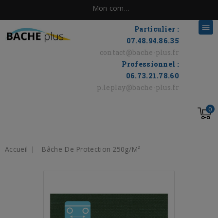
Mon compte

Particulier :
07.48.94.86.35
contact@bache-plus.fr
Professionnel :
06.73.21.78.60
p.leplay@bache-plus.fr
0
Accueil
Bâche De Protection 250g/m²