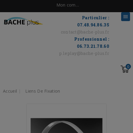
Mon compte

Particulier :
07.48.94.86.35
contact@bache-plus.fr
Professionnel :
06.73.21.78.60
p.leplay@bache-plus.fr
0
Accueil
Liens De Fixation