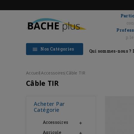
Partic
con
Profess
p.l
Nos Catégories

Qui sommes-nous ?
Accueil
Accessoires
Câble TIR
Câble TIR
Acheter Par
Catégorie
Accessoires

Agricole
