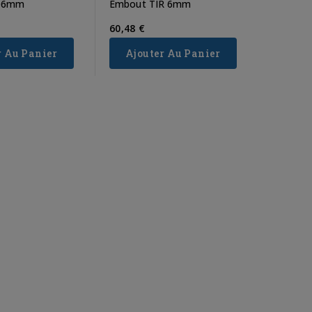
 Ø6mm
Embout TIR 6mm
60,48 €
r Au Panier
Ajouter Au Panier