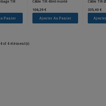
ombage TIR
Câble TIR 40ml monté
Câble TIR
106,29 €
335,40 €
Au Panier
Ajouter Au Panier
Ajoute
-4 of 4 élément(s)