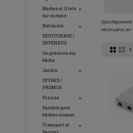
Bâches et filets

sur mesure
Spécifiquement 
Bâtiment

nécessaires en 
DESTOCKAGE /
INVENDUS
Il
Impression sur
bâche
Jardin

OFFRES /
PROMOS
Piscine

Sandow pour
bâches cousues
Transport et

Bennes