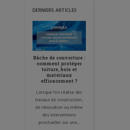
DERNIERS ARTICLES
 le filet
Bâche de couverture :
Bâche de pro
ière de
comment protéger
– 10 usa
r : un
toiture, bois et
domestiques
le sur les
matériaux
tout prot
nstruction
efficacement ?
facileme
 la sécurité,
Lorsque l’on réalise des
La bâche de prote
et la gestion
travaux de construction,
l’un des accesso
 sont des
de rénovation ou même
plus polyvalent
ignalisation,
des interventions
maison. Souvent 
.
ponctuelles sur une...
aux chantiers 