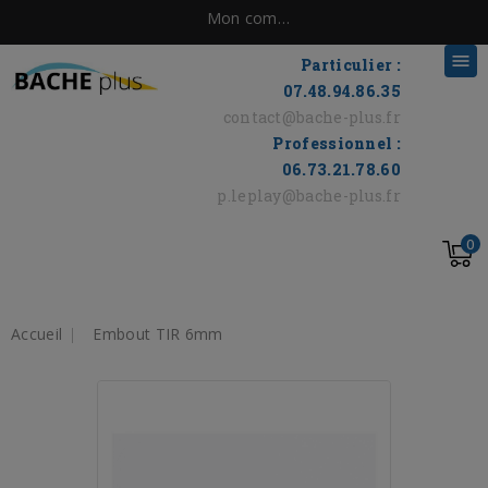
Mon compte

Particulier :
07.48.94.86.35
contact@bache-plus.fr
Professionnel :
06.73.21.78.60
p.leplay@bache-plus.fr
0
Accueil
Embout TIR 6mm