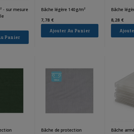
 - sur mesure
Bâche légère 140g/m²
Bâche légè
le
7,78 €
8,28 €
Ajouter Au Panier
Ajoute
Au Panier
ection
Bâche de protection
Bâche armé