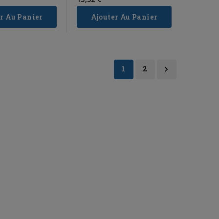
Read more
r Au Panier
Ajouter Au Panier
1
2
