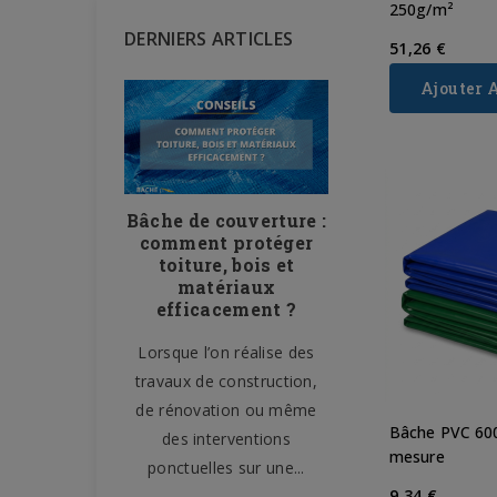
250g/m²
DERNIERS ARTICLES
51,26 €
Ajouter 
 le filet
Bâche de couverture :
Bâche de pro
ière de
comment protéger
– 10 usa
r : un
toiture, bois et
domestiques
le sur les
matériaux
tout prot
nstruction
efficacement ?
facileme
 la sécurité,
Lorsque l’on réalise des
La bâche de prote
et la gestion
travaux de construction,
l’un des accesso
 sont des
de rénovation ou même
plus polyvalent
Bâche PVC 60
ignalisation,
des interventions
maison. Souvent 
mesure
.
ponctuelles sur une...
aux chantiers 
9,34 €