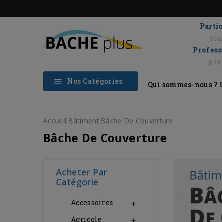
Partic
con
Profess
p.l
Nos Catégories

Qui sommes-nous ?
Accueil
Bâtiment
Bâche De Couverture
Bâche De Couverture
Acheter Par
Catégorie
Accessoires

Agricole
