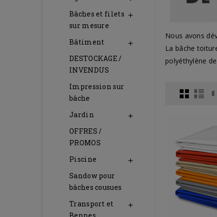
Bâches et filets

sur mesure
Nous avons déve
Bâtiment

La bâche toitur
DESTOCKAGE /
polyéthylène de
INVENDUS
Impression sur
I
bâche
Jardin

OFFRES /
PROMOS
Piscine

Sandow pour
bâches cousues
Transport et

Bennes