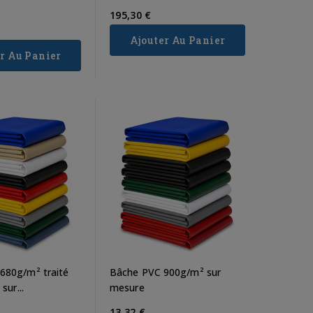
195,30 €
Ajouter Au Panier
r Au Panier
ue :
Toile de paillage :
Installer un file
sions
stop aux mauvaises
brise vue : intimit
pport
herbes sans produits
design et budget (
x
chimiques
modèles qui se
vendent le plus)
ériaux
Entretenir un jardin ou un
Dans un jardin, sur u
 peut
potager peut rapidement
terrasse ou un balcon
mais
devenir laborieux, surtout
préserver son intimité 
et la
lorsqu’il s’agit de lutter
680g/m² traité
Bâche PVC 900g/m² sur
devenu un enjeu majeu
contre les...
sur...
mesure
Les voisins,...
Read more
13,32 €