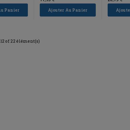
e
Au Panier
Ajouter Au Panier
Ajoute
-12 of 22 élément(s)