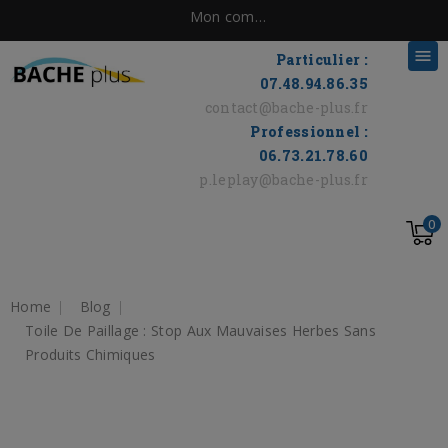
Mon compte

Particulier :
07.48.94.86.35
contact@bache-plus.fr
Professionnel :
06.73.21.78.60
p.leplay@bache-plus.fr
0
Home
Blog
Toile De Paillage : Stop Aux Mauvaises Herbes Sans
Produits Chimiques