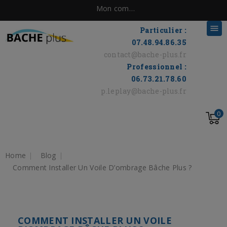
Mon compte

Particulier :
07.48.94.86.35
contact@bache-plus.fr
Professionnel :
06.73.21.78.60
p.leplay@bache-plus.fr
0
Home
Blog
Comment Installer Un Voile D’ombrage Bâche Plus ?
COMMENT INSTALLER UN VOILE