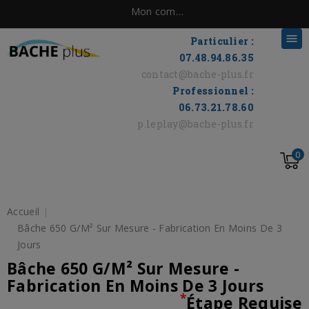
Mon compte

Particulier :
07.48.94.86.35
contact@bache-plus.fr
Professionnel :
06.73.21.78.60
p.leplay@bache-plus.fr
0
Accueil
Bâche 650 G/m² Sur Mesure - Fabrication En Moins De 3
Jours
Bâche 650 G/m² Sur Mesure -
Fabrication En Moins De 3 Jours
*
Étape Requise