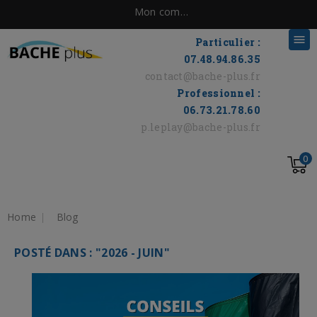
Mon compte

Particulier :
07.48.94.86.35
contact@bache-plus.fr
Professionnel :
06.73.21.78.60
p.leplay@bache-plus.fr
0
Home
Blog
POSTÉ DANS : "2026 - JUIN"