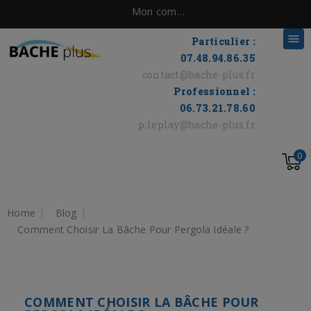
Mon compte

Particulier :
07.48.94.86.35
contact@bache-plus.fr
Professionnel :
06.73.21.78.60
p.leplay@bache-plus.fr
0
Home
Blog
Comment Choisir La Bâche Pour Pergola Idéale ?
COMMENT CHOISIR LA BÂCHE POUR