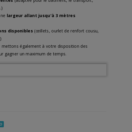
alentes
(adaptée pour le bâtiment, le transport,
.)
une
largeur allant jusqu'à 3 mètres
ons disponibles
(œillets, ourlet de renfort cousu,
)
s mettons également à votre disposition des
our gagner un maximum de temps.
FO