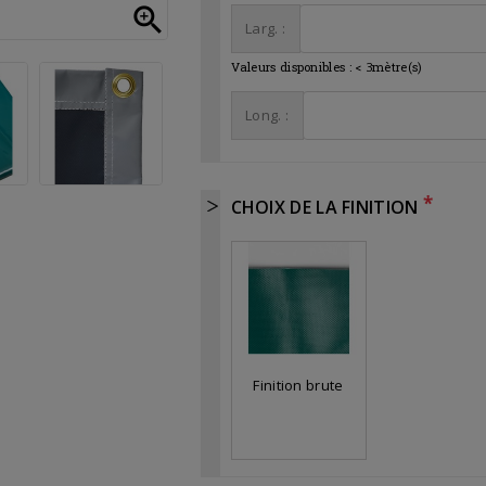

Larg. :
Valeurs disponibles :
<
3
mètre(s)
Long. :
*
CHOIX DE LA FINITION
Finition brute