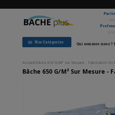
Partic
con
Profess
p.l
Nos Catégories

Qui sommes-nous ?
Accueil
Bâche 650 G/m² Sur Mesure - Fabrication En 
Bâche 650 G/m² Sur Mesure - F