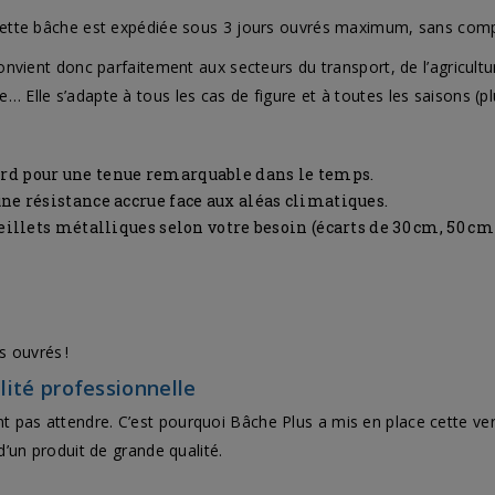
, cette bâche est expédiée sous 3 jours ouvrés maximum, sans compr
 convient donc parfaitement aux secteurs du transport, de l’agricul
 Elle s’adapte à tous les cas de figure et à toutes les saisons (plui
d pour une tenue remarquable dans le temps.
 une résistance accrue face aux aléas climatiques.
œillets métalliques selon votre besoin (écarts de 30 cm, 50 cm
s ouvrés !
lité professionnelle
t pas attendre. C’est pourquoi Bâche Plus a mis en place cette ve
 d’un produit de grande qualité.