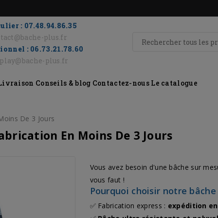
ulier : 07.48.94.86.35
tact@bache-plus.fr
ionnel : 06.73.21.78.60
eplay@bache-plus.fr
Livraison
Conseils & blog
Contactez-nous
Le catalogue
Moins De 3 Jours
abrication En Moins De 3 Jours
Vous avez besoin d'une bâche sur mesur
vous faut !
Pourquoi choisir notre bâch
✅ Fabrication express :
expédition en