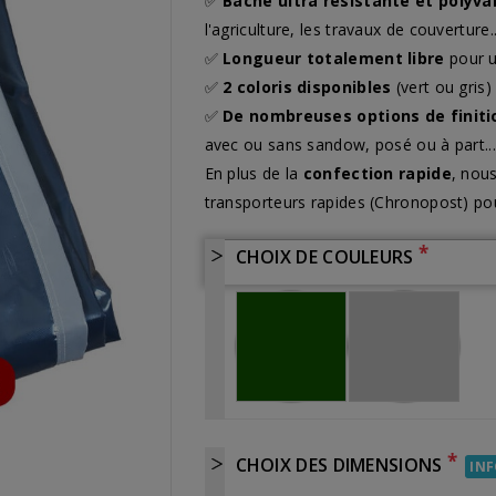
✅
Bâche ultra résistante et polyv
l'agriculture, les travaux de couverture..
✅
Longueur totalement libre
pour 
✅
2 coloris disponibles
(vert ou gris)
✅
De nombreuses options de finiti
avec ou sans sandow, posé ou à part...
En plus de la
confection rapide
, nou
transporteurs rapides (Chronopost) p
*
CHOIX DE COULEURS
*
CHOIX DES DIMENSIONS
IN