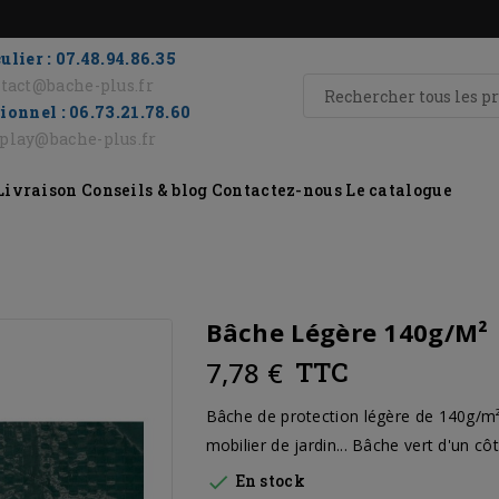
ulier : 07.48.94.86.35
tact@bache-plus.fr
ionnel : 06.73.21.78.60
eplay@bache-plus.fr
Livraison
Conseils & blog
Contactez-nous
Le catalogue
Bâche Légère 140g/m²
7,78 €
TTC
Bâche de protection légère de 140g/m² 
mobilier de jardin... Bâche vert d'un côt

En stock