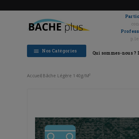
Partic
con
Profess
p.l
Nos Catégories

Qui sommes-nous ?
Accueil
Bâche Légère 140g/m²