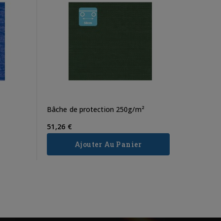
Bâche l
8,28 €
Ajo
Bâche de protection 250g/m²
51,26 €
Ajouter Au Panier