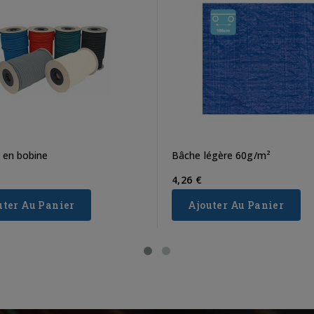
 en bobine
Bâche légère 60g/m²
4,26 €
uter Au Panier
Ajouter Au Panier