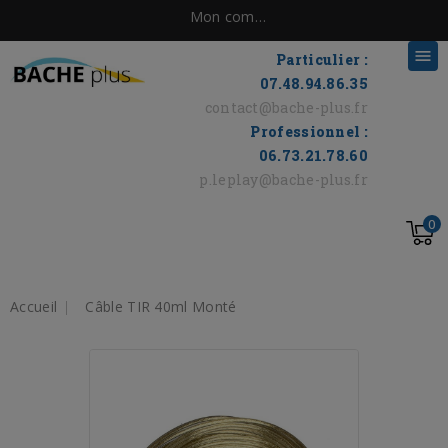
Mon compte

Particulier :
07.48.94.86.35
contact@bache-plus.fr
Professionnel :
06.73.21.78.60
p.leplay@bache-plus.fr
0
Accueil
Câble TIR 40ml Monté