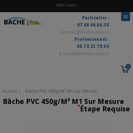
Mon compte

Particulier :
07.48.94.86.35
contact@bache-plus.fr
Professionnel :
06.73.21.78.60
p.leplay@bache-plus.fr
0
Accueil
Bâche PVC 450g/m² M1 Sur Mesure
Bâche PVC 450g/m² M1 Sur Mesure
*
Étape Requise