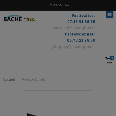
Mon compte

Particulier :
07.48.94.86.35
contact@bache-plus.fr
Professionnel :
06.73.21.78.60
p.leplay@bache-plus.fr
0
Accueil
Velcro Adhésif