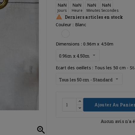
NaN
NaN
NaN
NaN
Jours
Heure
Minutes
Secondes

Derniers articles en stock
Couleur : Blanc
Blanc
Dimensions : 0.96m x 4.50m
Ecart des oeillets : Tous les 50 cm - S
Ajouter Au Panie
Aucun avis n'a 
