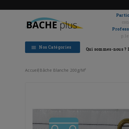
Partic
con
Profess
p.l
Nos Catégories

Qui sommes-nous ?
Accueil
Bâche Blanche 200g/m²