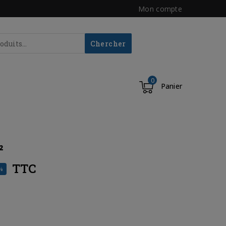
Mon compte
Chercher
0
Panier
²
TTC
%