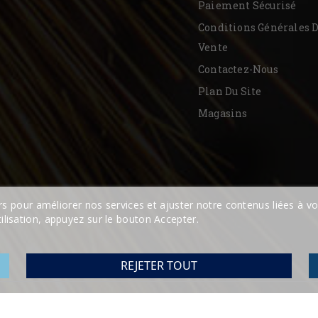
Paiement Sécurisé
Conditions Générales 
Vente
Contactez-Nous
Plan Du Site
Magasins
ers pour améliorer nos services et ajuster notre contenus liées à 
lisation, appuyez sur le bouton Accepter.
REJETER TOUT