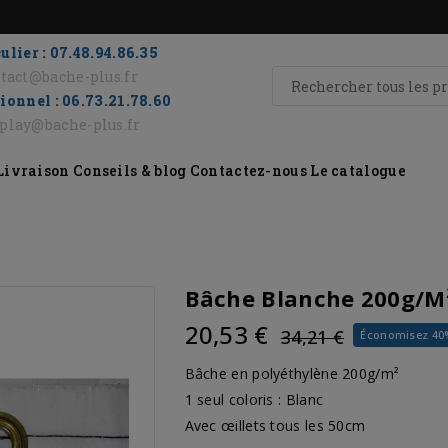
ulier : 07.48.94.86.35
tact@bache-plus.fr
ionnel : 06.73.21.78.60
eplay@bache-plus.fr
Livraison
Conseils & blog
Contactez-nous
Le catalogue
Bâche Blanche 200g/m
20,53 €
34,21 €
Économisez 40
Bâche en polyéthylène 200g/m²
1 seul coloris : Blanc
Avec œillets tous les 50cm