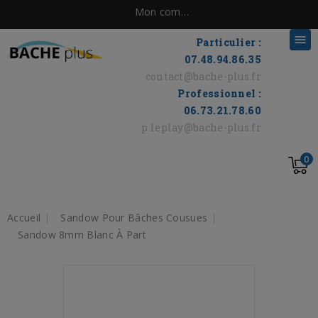
Mon compte

Particulier :
07.48.94.86.35
contact@bache-plus.fr
Professionnel :
06.73.21.78.60
p.leplay@bache-plus.fr
0
Accueil
Sandow Pour Bâches Cousues
Sandow 8mm Blanc À Part