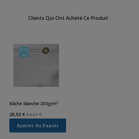
Clients Qui Ont Acheté Ce Produit :
Bâche blanche 200g/m²
Regular
20,53 €
34,21 €
price
Ajouter Au Panier