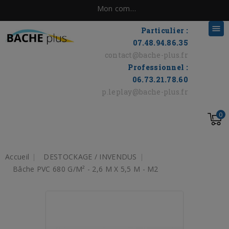
Mon compte

Particulier :
07.48.94.86.35
contact@bache-plus.fr
Professionnel :
06.73.21.78.60
p.leplay@bache-plus.fr
0
Accueil
DESTOCKAGE / INVENDUS
Bâche PVC 680 G/m² - 2,6 M X 5,5 M - M2