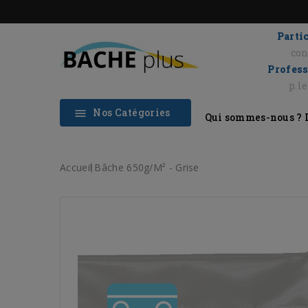
Partic
con
Profess
p.l
Nos Catégories

Qui sommes-nous ?
Accueil
Bâche 650g/m² - Grise