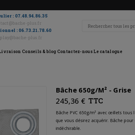
ulier : 07.48.94.86.35
tact@bache-plus.fr
ionnel : 06.73.21.78.60
eplay@bache-plus.fr
Livraison
Conseils & blog
Contactez-nous
Le catalogue
Bâche 650g/m² - Grise
245,36 €
TTC
Bâche PVC 650g/m² avec œillets tous l
que vous désirez acquérir. Bâche pour 
indéchirable.