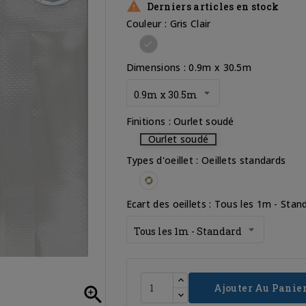

Derniers articles en stock
Couleur : Gris Clair
Gris
Clair
Dimensions : 0.9m x 30.5m
Finitions : Ourlet soudé
Ourlet soudé
Types d'oeillet : Oeillets standards
Oeillets
standards
Ecart des oeillets : Tous les 1m - Stan
Ajouter Au Panie
