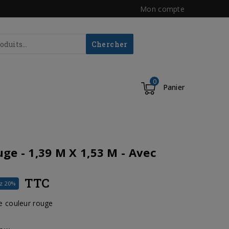
Mon compte
Chercher
0
Panier
e - 1,39 M X 1,53 M - Avec
TTC
z 20%
e couleur rouge