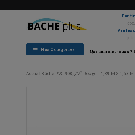
Partic
con
Profess
p.l
Nos Catégories

Qui sommes-nous ?
Accueil
Bâche PVC 900g/m² Rouge - 1,39 M X 1,53 M