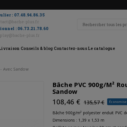
ulier : 07.48.94.86.35
tact@bache-plus.fr
ionnel : 06.73.21.78.60
eplay@bache-plus.fr
Livraison
Conseils & blog
Contactez-nous
Le catalogue
 - Avec Sandow
Bâche PVC 900g/m² Roug
Sandow
108,46 €
135,57 €
Économise
Bâche 900g/m² polyester enduit PVC d
Dimensions : 1,39 x 1,53 m