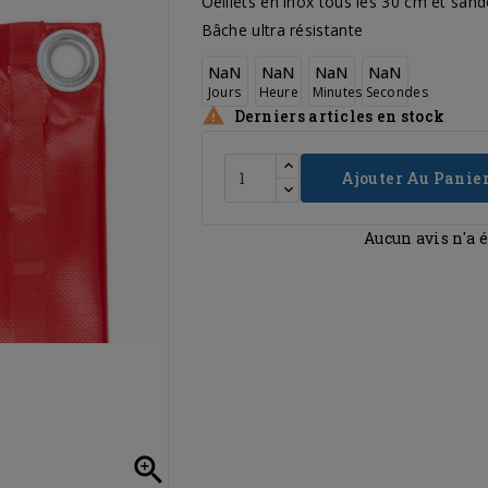
Oeillets en inox tous les 30 cm et san
Bâche ultra résistante
NaN
NaN
NaN
NaN
Jours
Heure
Minutes
Secondes

Derniers articles en stock
Ajouter Au Panie
Aucun avis n'a 
