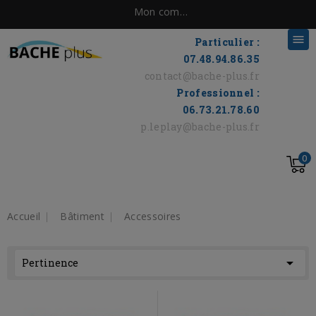
Mon compte

Particulier :
07.48.94.86.35
contact@bache-plus.fr
Professionnel :
06.73.21.78.60
p.leplay@bache-plus.fr
0
Accueil
Bâtiment
Accessoires

Pertinence