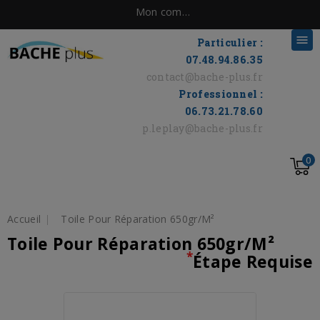
Mon compte

Particulier :
07.48.94.86.35
contact@bache-plus.fr
Professionnel :
06.73.21.78.60
p.leplay@bache-plus.fr
0
Accueil
Toile Pour Réparation 650gr/m²
Toile Pour Réparation 650gr/m²
*
Étape Requise