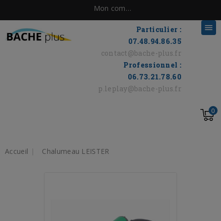
Mon compte

Particulier :
07.48.94.86.35
contact@bache-plus.fr
Professionnel :
06.73.21.78.60
p.leplay@bache-plus.fr
0
Accueil
Chalumeau LEISTER