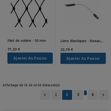
Filet de volière - 50 mm
Liens élastiques - biseau,
sandow, crochet
71,23 €
22,19 €
Ajouter Au Panier
Ajouter Au Panier
Affichage de 13-24 of 65 élément(s)
…
1
2
3
6

