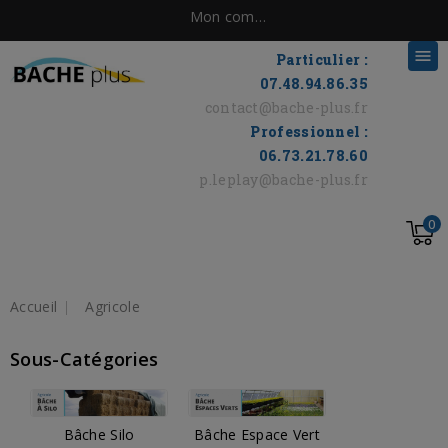
Mon compte

Particulier :
07.48.94.86.35
contact@bache-plus.fr
Professionnel :
06.73.21.78.60
p.leplay@bache-plus.fr
0
Accueil
Agricole
Sous-Catégories
Bâche Silo
Bâche Espace Vert