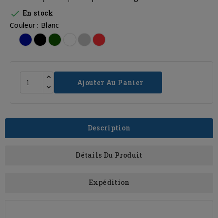

En stock
Couleur : Blanc
Bleu
Noir
Vert
Blanc
Gris
Rouge
Clair
Ajouter Au Panier
Description
Détails Du Produit
Expédition