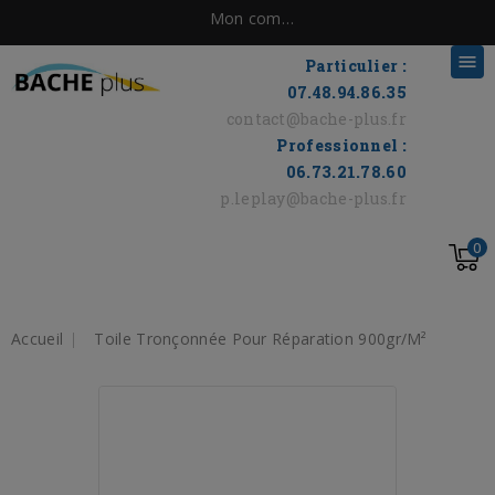
Mon compte

Particulier :
07.48.94.86.35
contact@bache-plus.fr
Professionnel :
06.73.21.78.60
p.leplay@bache-plus.fr
0
Accueil
Toile Tronçonnée Pour Réparation 900gr/m²