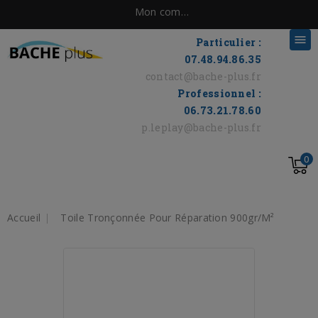
Mon compte

Particulier :
07.48.94.86.35
contact@bache-plus.fr
Professionnel :
06.73.21.78.60
p.leplay@bache-plus.fr
0
Accueil
Toile Tronçonnée Pour Réparation 900gr/m²