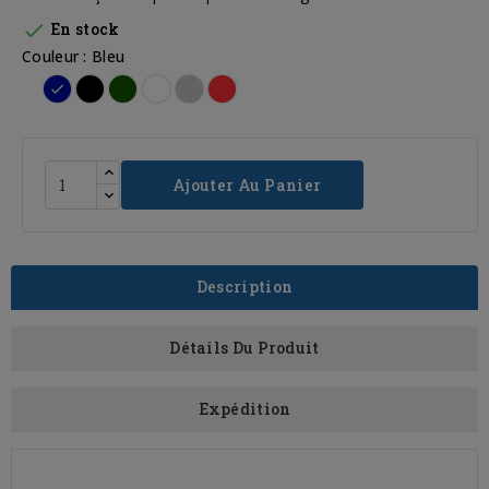

En stock
Couleur : Bleu
Bleu
Noir
Vert
Blanc
Gris
Rouge
Clair
Ajouter Au Panier
Description
Détails Du Produit
Expédition