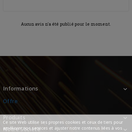
Aucun avis n'a été publié pour le moment.
Informations

Offre
Produits

Ce site Web utilise ses propres cookies et ceux de tiers pour
améliorer nos services et ajuster notre contenus liées à vos
Notre Société
