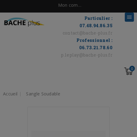
Mon compte

Particulier :
07.48.94.86.35
contact@bache-plus.fr
Professionnel :
06.73.21.78.60
p.leplay@bache-plus.fr
0
Accueil
Sangle Soudable