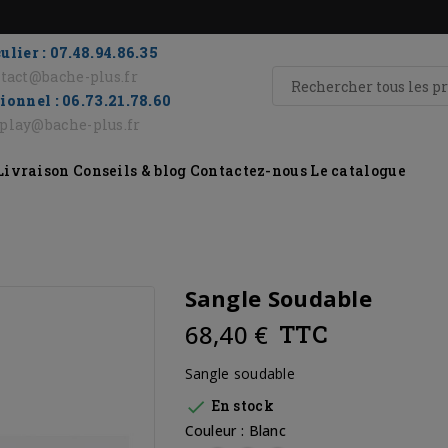
ulier : 07.48.94.86.35
tact@bache-plus.fr
ionnel : 06.73.21.78.60
eplay@bache-plus.fr
Livraison
Conseils & blog
Contactez-nous
Le catalogue
Sangle Soudable
68,40 €
TTC
Sangle soudable

En stock
Couleur : Blanc