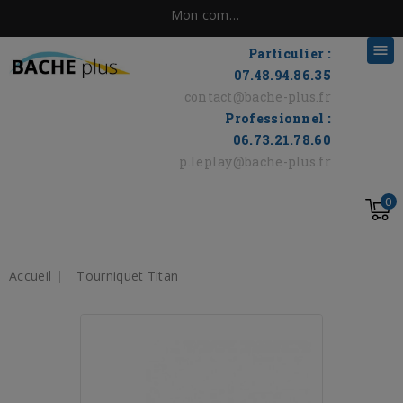
Mon compte

Particulier :
07.48.94.86.35
contact@bache-plus.fr
Professionnel :
06.73.21.78.60
p.leplay@bache-plus.fr
0
Accueil
Tourniquet Titan