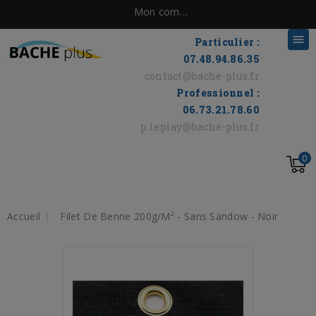
Mon compte

Particulier :
07.48.94.86.35
contact@bache-plus.fr
Professionnel :
06.73.21.78.60
p.leplay@bache-plus.fr
0
Accueil
Filet De Benne 200g/m² - Sans Sandow - Noir