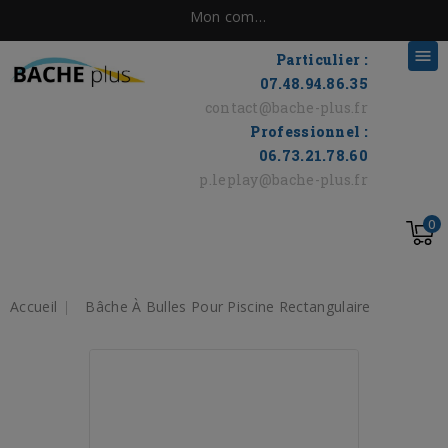
Mon compte

Particulier :
07.48.94.86.35
contact@bache-plus.fr
Professionnel :
06.73.21.78.60
p.leplay@bache-plus.fr
0
Accueil
Bâche À Bulles Pour Piscine Rectangulaire