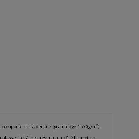
se compacte et sa densité (grammage 1550g/m²).
uplesse, la bâche présente un côté lisse et un