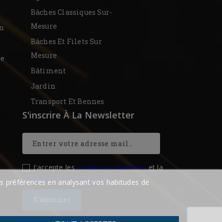
Bâches Classiques Sur-
Mesure
on
Bâches Et Filets Sur
Mesure
De
Bâtiment
Jardin
Transport Et Bennes
S'inscrire À La Newsletter
J'accepte les
conditions générales
et la
politique de confidentialité
vos préférences en analysant vos habitudes de