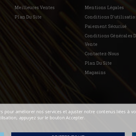
Meilleures Ventes
Mentions Légales
Plan Du Site
Conditions D'utilisati
Paiement Sécurisé
Conditions Générales 
Vente
Contactez-Nous
Plan Du Site
Magasins
ers pour améliorer nos services et ajuster notre contenus liées à 
lisation, appuyez sur le bouton Accepter.