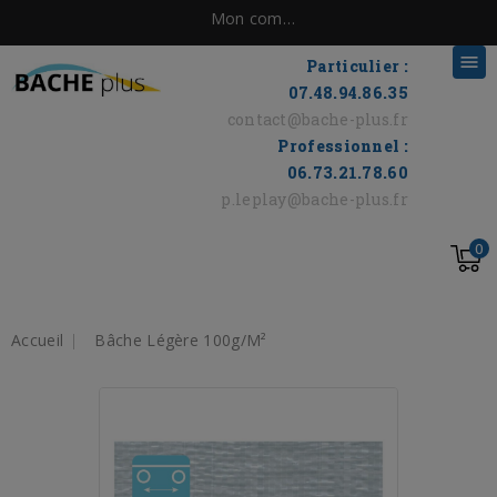
Mon compte

Particulier :
07.48.94.86.35
contact@bache-plus.fr
Professionnel :
06.73.21.78.60
p.leplay@bache-plus.fr
0
Accueil
Bâche Légère 100g/m²