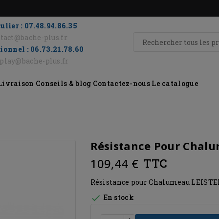
ulier : 07.48.94.86.35
tact@bache-plus.fr
ionnel : 06.73.21.78.60
eplay@bache-plus.fr
Livraison
Conseils & blog
Contactez-nous
Le catalogue
Résistance Pour Chalu
109,44 €
TTC
Résistance pour Chalumeau LEISTE

En stock