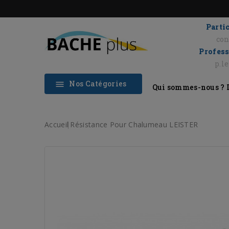
Partic
con
Profess
p.l
Nos Catégories

Qui sommes-nous ?
Accueil
Résistance Pour Chalumeau LEISTER