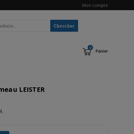
Mon compte
Chercher
0
Panier
meau LEISTER
R.